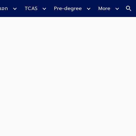
เอก
TCAS
Pre-degree
More
ion